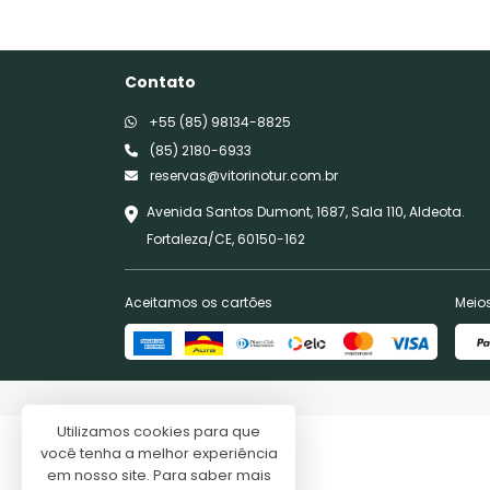
Contato
+55 (85) 98134-8825
(85) 2180-6933
reservas@vitorinotur.com.br
Avenida Santos Dumont, 1687, Sala 110, Aldeota.
Fortaleza/CE, 60150-162
Aceitamos os cartões
Meio
Utilizamos cookies para que
você tenha a melhor experiência
em nosso site. Para saber mais