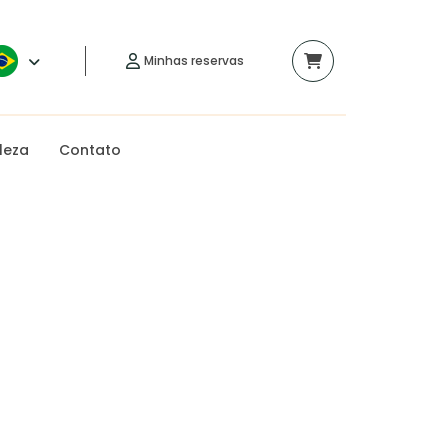
Minhas reservas
leza
Contato